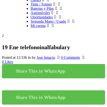
Tinta / Tonner
Baterias y Pilas
Automóviles
Oportunidades
Segunda Mano / Usado
Mi cuenta
19 Ene
telefonoinalfabulary
Posted at 12:33h
in
by
Jose Ignacio
0 Comments
0
Likes
Share This in WhatsApp
Share This in WhatsApp