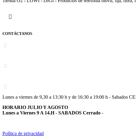
Tienda O2 - LOWI - DIGI - Productos de telefonía móvil, fija, fibra, i
CONTÁCTANOS
Navarra
948 363 383 | 948 961 025 |
Lunes a viernes de 9,30 a 13:30 h y de 16:30 a 19:00 h - Sabados 
HORARIO JULIO Y AGOSTO
Lunes a Viernes 9 A 14.H - SABADOS Cerrado
-
Política de privacidad