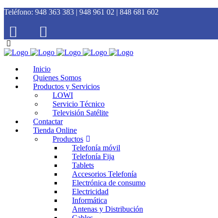
Teléfono:
948 363 383 | 948 961 02 | 848 681 602
Inicio
Quienes Somos
Productos y Servicios
LOWI
Servicio Técnico
Televisión Satélite
Contactar
Tienda Online
Productos
Telefonía móvil
Telefonía Fija
Tablets
Accesorios Telefonía
Electrónica de consumo
Electricidad
Informática
Antenas y Distribución
Cables