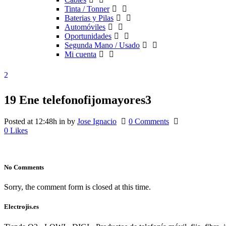
Tinta / Tonner
Baterias y Pilas
Automóviles
Oportunidades
Segunda Mano / Usado
Mi cuenta
19 Ene
telefonofijomayores3
Posted at 12:48h
in
by
Jose Ignacio
0 Comments
0
Likes
No Comments
Sorry, the comment form is closed at this time.
Electrojis.es