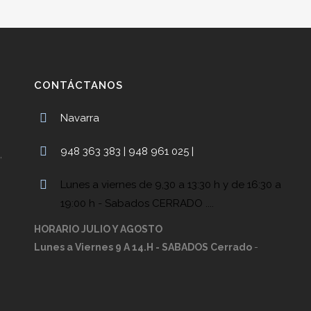
CONTÁCTANOS
Navarra
948 363 383 | 948 961 025 |
,
Lunes a viernes de 9,30 a 13:30 h y de 16:30 a
19:00 h - Sabados CERRADO ....
HORARIO JULIO Y AGOSTO
Lunes a Viernes 9 A 14.H - SABADOS Cerrado
-