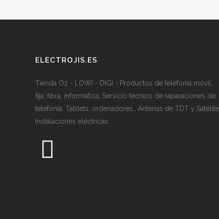
ELECTROJIS.ES
Tienda O2 - LOWI - DIGI - Productos de telefonía móvil,
fija, fibra, informática, Servicio técnico de raparaciones de
telefonía, Tablets, ordenadores.. Antenas de TDT y Satélite
Instalaciones eléctricas.