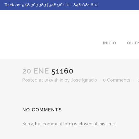
Teléfono:
948 363 383 | 948 961 02 | 848 681 602
INICIO
QUIE
20 ENE
51160
Posted at 09:54h
in
by
Jose Ignacio
0 Comments
NO COMMENTS
Sorry, the comment form is closed at this time.