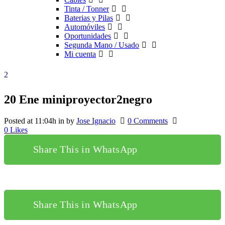
Tinta / Tonner
Baterias y Pilas
Automóviles
Oportunidades
Segunda Mano / Usado
Mi cuenta
20 Ene
miniproyector2negro
Posted at 11:04h
in
by
Jose Ignacio
0 Comments
0
Likes
Share This in WhatsApp
Share This in WhatsApp