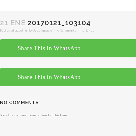
21 ENE
20170121_103104
Posted at 22:10h
in
by
Jose Ignacio
0 Comments
0
Likes
Share This in WhatsApp
Share This in WhatsApp
NO COMMENTS
Sorry, the comment form is closed at this time.