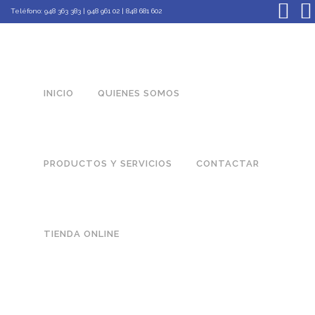
Teléfono:
948 363 383 | 948 961 02 | 848 681 602
INICIO
QUIENES SOMOS
PRODUCTOS Y SERVICIOS
CONTACTAR
TIENDA ONLINE