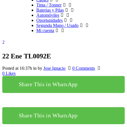
Tinta / Tonner
Baterias y Pilas
Automóviles
Oportunidades
Segunda Mano / Usado
Mi cuenta
22 Ene
TL0092E
Posted at 16:37h
in
by
Jose Ignacio
0 Comments
0
Likes
Share This in WhatsApp
Share This in WhatsApp