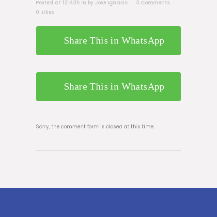
Posted at 12:40h
in
by
Jose Ignacio
0 Comments
0
Likes
Share This in WhatsApp
Share This in WhatsApp
Sorry, the comment form is closed at this time.