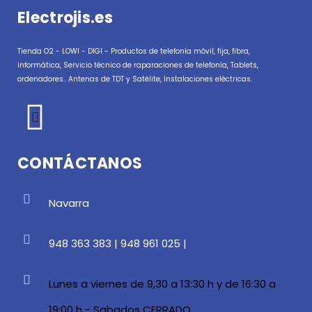
Electrojis.es
Tienda O2 - LOWI - DIGI - Productos de telefonía móvil, fija, fibra,
informática, Servicio técnico de raparaciones de telefonía, Tablets,
ordenadores.. Antenas de TDT y Satélite, Instalaciones eléctricas.
CONTÁCTANOS
Navarra
948 363 383 | 948 961 025 |
Lunes a viernes de 9,30 a 13:30 h y de 16:30 a
19:00 h - Sabados CERRADO ....