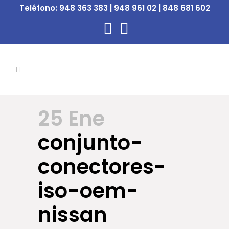
Teléfono:
948 363 383 | 948 961 02 | 848 681 602
25 Ene
conjunto-
conectores-
iso-oem-
nissan