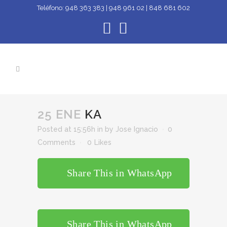
Teléfono:
948 363 383 | 948 961 02 | 848 681 602
25 ENE
KA
Posted at 15:56h
in
by
Jose Ignacio
0
Comments
0
Likes
Share This in WhatsApp
Share This in WhatsApp