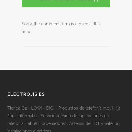
Sorry, the comment form is closed at this
time.
ELECTROJIS.ES
Tienda O2 - LOWI - DIGI - Productos de telefonía móvil, fija,
fibra, informática, Servicio técnico de raparaciones de
telefonía, Tablets, ordenadores.. Antenas de TDT y Satélite,
Instalaciones eléctricas.