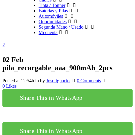
Tinta / Tonner
Baterias y Pilas
Automóviles
Oportunidades
Segunda Mano / Usado
Mi cuenta
02 Feb
pila_recargable_aaa_900mAh_2pcs
Posted at 12:54h
in
by
Jose Ignacio
0 Comments
0
Likes
Share This in WhatsApp
Share This in WhatsApp