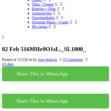
Tinta / Tonner
Baterias y Pilas
Automóviles
Oportunidades
Segunda Mano / Usado
Mi cuenta
02 Feb
516MHe9O1sL._SL1000_
Posted at 15:22h
in
by
Jose Ignacio
0 Comments
0
Likes
Share This in WhatsApp
Share This in WhatsApp