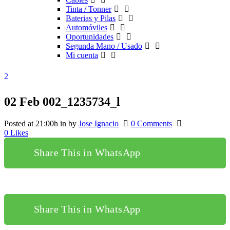
Tinta / Tonner
Baterias y Pilas
Automóviles
Oportunidades
Segunda Mano / Usado
Mi cuenta
02 Feb
002_1235734_l
Posted at 21:00h
in
by
Jose Ignacio
0 Comments
0
Likes
Share This in WhatsApp
Share This in WhatsApp