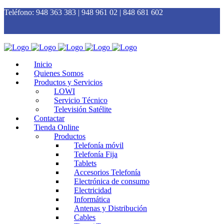
Teléfono:
948 363 383 | 948 961 02 | 848 681 602
Inicio
Quienes Somos
Productos y Servicios
LOWI
Servicio Técnico
Televisión Satélite
Contactar
Tienda Online
Productos
Telefonía móvil
Telefonía Fija
Tablets
Accesorios Telefonía
Electrónica de consumo
Electricidad
Informática
Antenas y Distribución
Cables