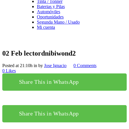
Tinta / Tonner
Baterias y Pilas
Automóviles
Oportunidades
Segunda Mano / Usado
Mi cuenta
02 Feb
lectordnibiwond2
Posted at 21:10h
in
by
Jose Ignacio
0 Comments
0
Likes
Share This in WhatsApp
Share This in WhatsApp