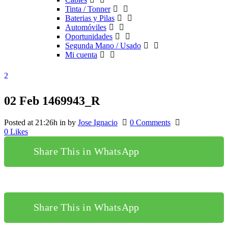
Tinta / Tonner
Baterias y Pilas
Automóviles
Oportunidades
Segunda Mano / Usado
Mi cuenta
02 Feb
1469943_R
Posted at 21:26h
in
by
Jose Ignacio
0 Comments
0
Likes
Share This in WhatsApp
Share This in WhatsApp