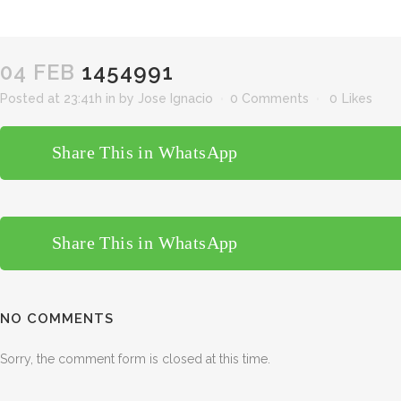
04 FEB
1454991
Posted at 23:41h
in
by
Jose Ignacio
0 Comments
0
Likes
Share This in WhatsApp
Share This in WhatsApp
NO COMMENTS
Sorry, the comment form is closed at this time.