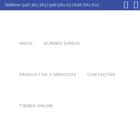
Teléfono:
948 363 383 | 948 961 02 | 848 681 602
INICIO
QUIENES SOMOS
PRODUCTOS Y SERVICIOS
CONTACTAR
TIENDA ONLINE