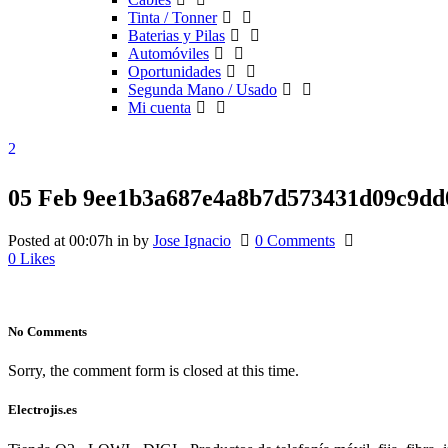
Tinta / Tonner
Baterias y Pilas
Automóviles
Oportunidades
Segunda Mano / Usado
Mi cuenta
05 Feb
9ee1b3a687e4a8b7d573431d09c9dd
Posted at 00:07h
in
by
Jose Ignacio
0 Comments
0
Likes
No Comments
Sorry, the comment form is closed at this time.
Electrojis.es