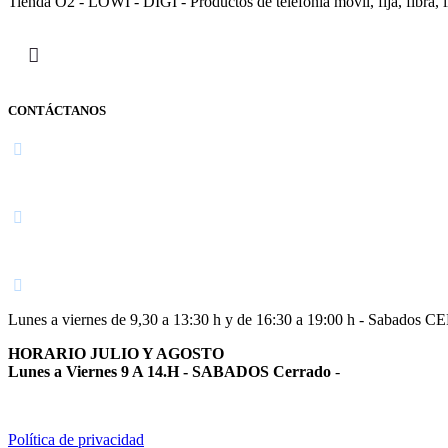
Tienda O2 - LOWI - DIGI - Productos de telefonía móvil, fija, fibra, i
CONTÁCTANOS
Navarra
948 363 383 | 948 961 025 |
Lunes a viernes de 9,30 a 13:30 h y de 16:30 a 19:00 h - Sabados 
HORARIO JULIO Y AGOSTO
Lunes a Viernes 9 A 14.H - SABADOS Cerrado
-
Política de privacidad