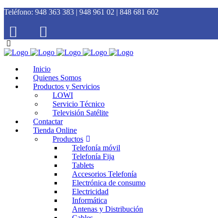
Teléfono:
948 363 383 | 948 961 02 | 848 681 602
Inicio
Quienes Somos
Productos y Servicios
LOWI
Servicio Técnico
Televisión Satélite
Contactar
Tienda Online
Productos
Telefonía móvil
Telefonía Fija
Tablets
Accesorios Telefonía
Electrónica de consumo
Electricidad
Informática
Antenas y Distribución
Cables