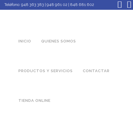
Teléfono:
948 363 383 | 948 961 02 | 848 681 602
INICIO
QUIENES SOMOS
PRODUCTOS Y SERVICIOS
CONTACTAR
TIENDA ONLINE