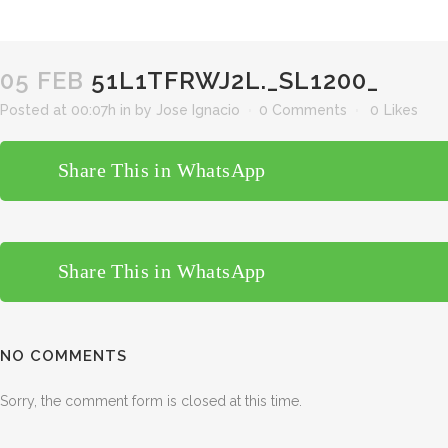
05 FEB
51L1TFRWJ2L._SL1200_
Posted at 00:07h
in
by
Jose Ignacio
0 Comments
0
Likes
Share This in WhatsApp
Share This in WhatsApp
NO COMMENTS
Sorry, the comment form is closed at this time.