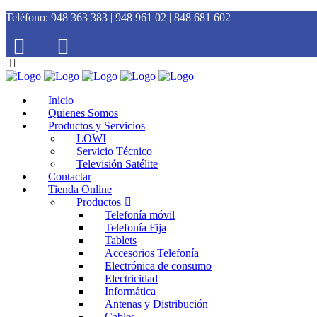
Teléfono:
948 363 383 | 948 961 02 | 848 681 602
Inicio
Quienes Somos
Productos y Servicios
LOWI
Servicio Técnico
Televisión Satélite
Contactar
Tienda Online
Productos
Telefonía móvil
Telefonía Fija
Tablets
Accesorios Telefonía
Electrónica de consumo
Electricidad
Informática
Antenas y Distribución
Cables