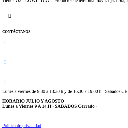
Tienda O2 - LOWI - DIGI - Productos de telefonía móvil, fija, fibra, i
CONTÁCTANOS
Navarra
948 363 383 | 948 961 025 |
Lunes a viernes de 9,30 a 13:30 h y de 16:30 a 19:00 h - Sabados 
HORARIO JULIO Y AGOSTO
Lunes a Viernes 9 A 14.H - SABADOS Cerrado
-
Política de privacidad