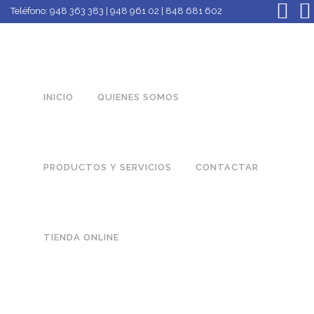
Teléfono:
948 363 383 | 948 961 02 | 848 681 602
INICIO
QUIENES SOMOS
PRODUCTOS Y SERVICIOS
CONTACTAR
TIENDA ONLINE