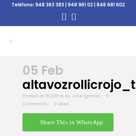
Teléfono:
948 363 383 | 948 961 02 | 848 681 602
05 Feb
altavozrollicroj
Posted at 16:24h
in
by
Jose Ignacio
0
Comments
0
Likes
Share This in WhatsApp