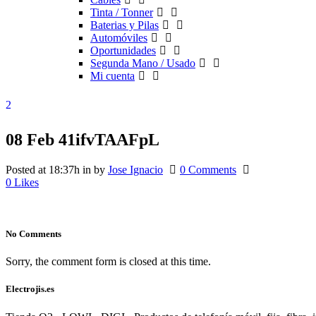
Tinta / Tonner
Baterias y Pilas
Automóviles
Oportunidades
Segunda Mano / Usado
Mi cuenta
08 Feb
41ifvTAAFpL
Posted at 18:37h
in
by
Jose Ignacio
0 Comments
0
Likes
No Comments
Sorry, the comment form is closed at this time.
Electrojis.es