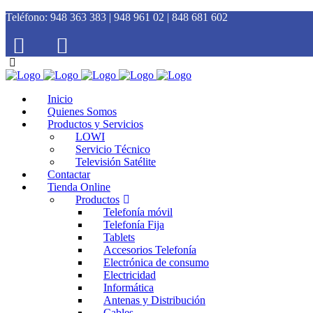
Teléfono:
948 363 383 | 948 961 02 | 848 681 602
Inicio
Quienes Somos
Productos y Servicios
LOWI
Servicio Técnico
Televisión Satélite
Contactar
Tienda Online
Productos
Telefonía móvil
Telefonía Fija
Tablets
Accesorios Telefonía
Electrónica de consumo
Electricidad
Informática
Antenas y Distribución
Cables