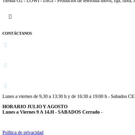
Tienda O2 - LOWI - DIGI - Productos de telefonía móvil, fija, fibra, i
CONTÁCTANOS
Navarra
948 363 383 | 948 961 025 |
Lunes a viernes de 9,30 a 13:30 h y de 16:30 a 19:00 h - Sabados 
HORARIO JULIO Y AGOSTO
Lunes a Viernes 9 A 14.H - SABADOS Cerrado
-
Política de privacidad