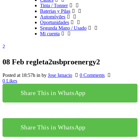
Tinta / Tonner
Baterias y Pilas
Automóviles
Oportunidades
Segunda Mano / Usado
Mi cuenta
08 Feb
regleta2usbproenergy2
Posted at 18:57h
in
by
Jose Ignacio
0 Comments
0
Likes
Share This in WhatsApp
Share This in WhatsApp