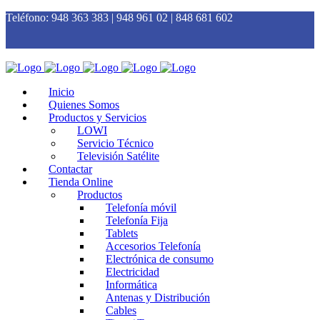
Teléfono:
948 363 383 | 948 961 02 | 848 681 602
Inicio
Quienes Somos
Productos y Servicios
LOWI
Servicio Técnico
Televisión Satélite
Contactar
Tienda Online
Productos
Telefonía móvil
Telefonía Fija
Tablets
Accesorios Telefonía
Electrónica de consumo
Electricidad
Informática
Antenas y Distribución
Cables