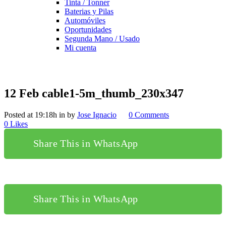
Tinta / Tonner
Baterias y Pilas
Automóviles
Oportunidades
Segunda Mano / Usado
Mi cuenta
12 Feb
cable1-5m_thumb_230x347
Posted at 19:18h
in
by
Jose Ignacio
0 Comments
0
Likes
Share This in WhatsApp
Share This in WhatsApp