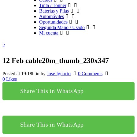
Tinta / Tonner
Baterias y Pilas
Automóviles
Oportunidades
Segunda Mano / Usado
Mi cuenta
12 Feb
cable20m_thumb_230x347
Posted at 19:18h
in
by
Jose Ignacio
0 Comments
0
Likes
Share This in WhatsApp
Share This in WhatsApp