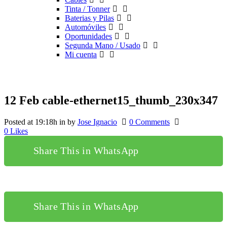
Tinta / Tonner
Baterias y Pilas
Automóviles
Oportunidades
Segunda Mano / Usado
Mi cuenta
12 Feb
cable-ethernet15_thumb_230x347
Posted at 19:18h
in
by
Jose Ignacio
0 Comments
0
Likes
Share This in WhatsApp
Share This in WhatsApp