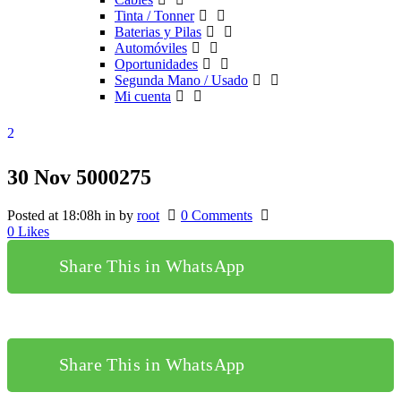
Tinta / Tonner
Baterias y Pilas
Automóviles
Oportunidades
Segunda Mano / Usado
Mi cuenta
30 Nov
5000275
Posted at 18:08h
in
by
root
0 Comments
0
Likes
Share This in WhatsApp
Share This in WhatsApp