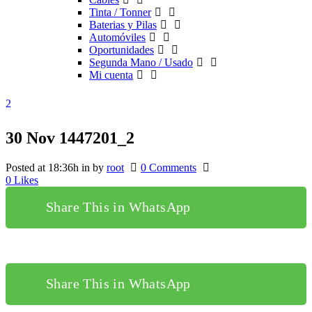
Tinta / Tonner
Baterias y Pilas
Automóviles
Oportunidades
Segunda Mano / Usado
Mi cuenta
30 Nov
1447201_2
Posted at 18:36h
in
by
root
0 Comments
0
Likes
Share This in WhatsApp
Share This in WhatsApp