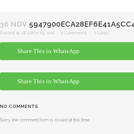
30 NOV
5947900ECA28EF6E41A5CC4
Posted at 18:42h
in
by
root
0 Comments
0
Likes
Share This in WhatsApp
Share This in WhatsApp
NO COMMENTS
Sorry, the comment form is closed at this time.