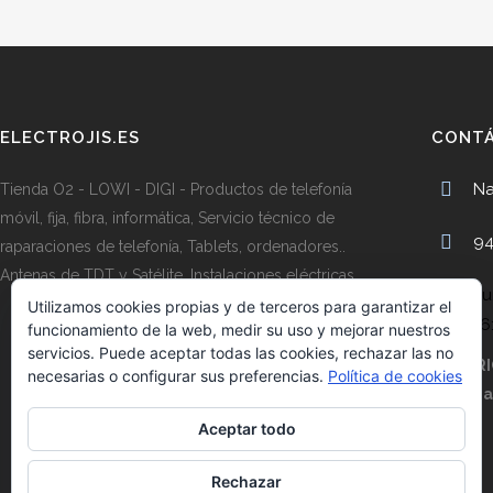
ELECTROJIS.ES
CONT
Na
Tienda O2 - LOWI - DIGI - Productos de telefonía
móvil, fija, fibra, informática, Servicio técnico de
94
raparaciones de telefonía, Tablets, ordenadores..
Antenas de TDT y Satélite, Instalaciones eléctricas.
Lu
Utilizamos cookies propias y de terceros para garantizar el
16
funcionamiento de la web, medir su uso y mejorar nuestros
servicios. Puede aceptar todas las cookies, rechazar las no
HORARI
necesarias o configurar sus preferencias.
Política de cookies
Lunes a
Aceptar todo
Rechazar