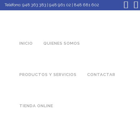
Teléfono:
948 363 383 | 948 961 02 | 848 681 602
INICIO
QUIENES SOMOS
PRODUCTOS Y SERVICIOS
CONTACTAR
TIENDA ONLINE