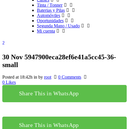
Tinta / Tonner
Baterias y Pilas
Automóviles
Oportunidades
Segunda Mano / Usado
Mi cuenta
30 Nov
5947900eca28ef6e41a5cc45-36-
small
Posted at 18:42h
in
by
root
0 Comments
0
Likes
Share This in WhatsApp
Share This in WhatsApp