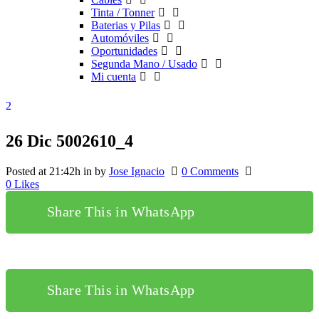
Tinta / Tonner
Baterias y Pilas
Automóviles
Oportunidades
Segunda Mano / Usado
Mi cuenta
26 Dic
5002610_4
Posted at 21:42h
in
by
Jose Ignacio
0 Comments
0
Likes
Share This in WhatsApp
Share This in WhatsApp