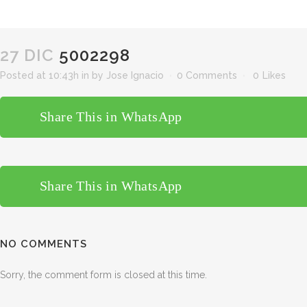
27 DIC
5002298
Posted at 10:43h
in
by
Jose Ignacio
0 Comments
0
Likes
Share This in WhatsApp
Share This in WhatsApp
NO COMMENTS
Sorry, the comment form is closed at this time.