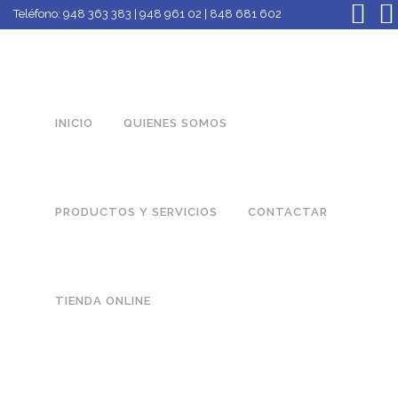
Teléfono:
948 363 383 | 948 961 02 | 848 681 602
INICIO
QUIENES SOMOS
PRODUCTOS Y SERVICIOS
CONTACTAR
TIENDA ONLINE