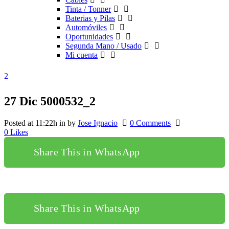
Tinta / Tonner
Baterias y Pilas
Automóviles
Oportunidades
Segunda Mano / Usado
Mi cuenta
27 Dic
5000532_2
Posted at 11:22h
in
by
Jose Ignacio
0 Comments
0
Likes
Share This in WhatsApp
Share This in WhatsApp