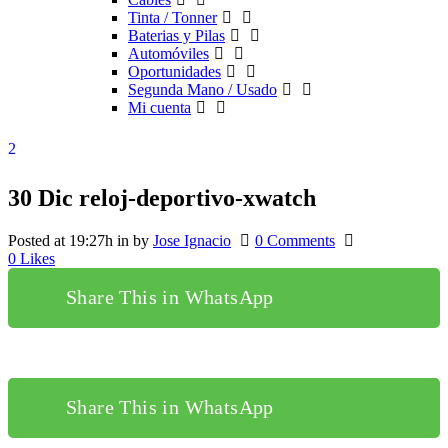
Tinta / Tonner
Baterias y Pilas
Automóviles
Oportunidades
Segunda Mano / Usado
Mi cuenta
30 Dic
reloj-deportivo-xwatch
Posted at 19:27h
in
by
Jose Ignacio
0 Comments
0
Likes
Share This in WhatsApp
Share This in WhatsApp