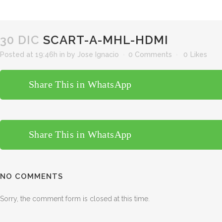
30 DIC
SCART-A-MHL-HDMI
Posted at 19:46h
in
by
Jose Ignacio
0 Comments
0
Likes
Share This in WhatsApp
Share This in WhatsApp
NO COMMENTS
Sorry, the comment form is closed at this time.