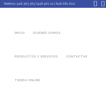
Teléfono:
948 363 383 | 948 961 02 | 848 681 602
INICIO
QUIENES SOMOS
PRODUCTOS Y SERVICIOS
CONTACTAR
TIENDA ONLINE