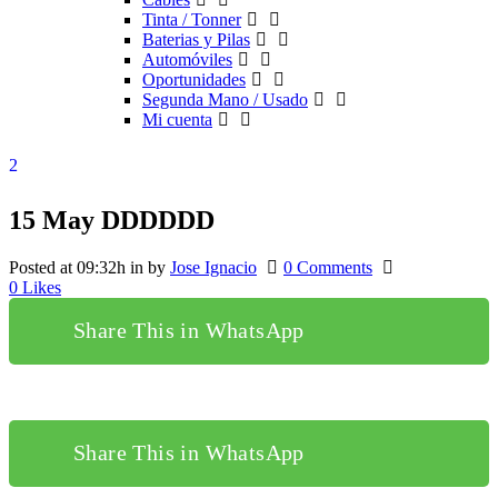
Tinta / Tonner
Baterias y Pilas
Automóviles
Oportunidades
Segunda Mano / Usado
Mi cuenta
15 May
DDDDDD
Posted at 09:32h
in
by
Jose Ignacio
0 Comments
0
Likes
Share This in WhatsApp
Share This in WhatsApp