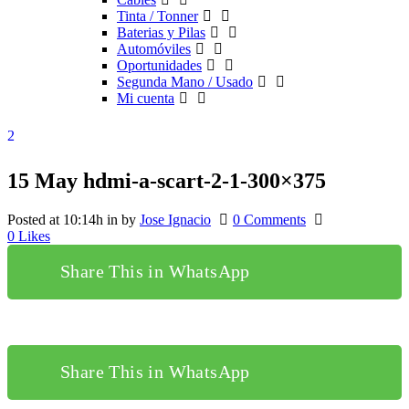
Tinta / Tonner
Baterias y Pilas
Automóviles
Oportunidades
Segunda Mano / Usado
Mi cuenta
15 May
hdmi-a-scart-2-1-300×375
Posted at 10:14h
in
by
Jose Ignacio
0 Comments
0
Likes
Share This in WhatsApp
Share This in WhatsApp