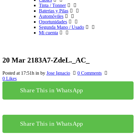
Tinta / Tonner
Baterias y Pilas
Automóviles
Oportunidades
Segunda Mano / Usado
Mi cuenta
20 Mar
2183A7-ZdeL._AC_
Posted at 17:51h
in
by
Jose Ignacio
0 Comments
0
Likes
Share This in WhatsApp
Share This in WhatsApp