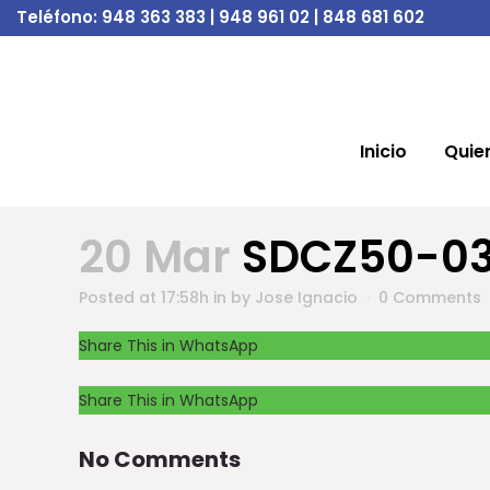
Teléfono:
948 363 383 | 948 961 02 | 848 681 602
Inicio
Quie
20 Mar
SDCZ50-03
Posted at 17:58h
in
by
Jose Ignacio
0 Comments
Share This in WhatsApp
Share This in WhatsApp
No Comments