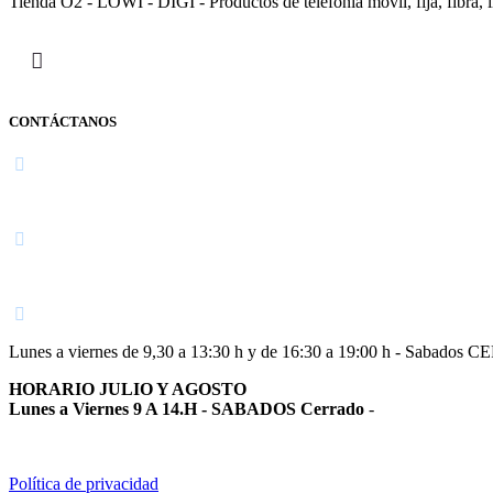
Tienda O2 - LOWI - DIGI - Productos de telefonía móvil, fija, fibra, i
CONTÁCTANOS
Navarra
948 363 383 | 948 961 025 |
Lunes a viernes de 9,30 a 13:30 h y de 16:30 a 19:00 h - Sabados 
HORARIO JULIO Y AGOSTO
Lunes a Viernes 9 A 14.H - SABADOS Cerrado
-
Política de privacidad