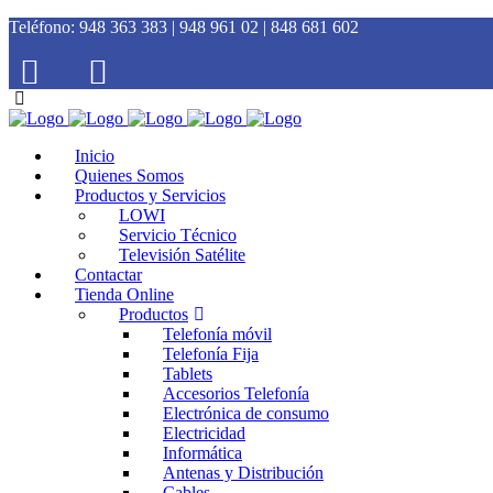
Teléfono:
948 363 383 | 948 961 02 | 848 681 602
Inicio
Quienes Somos
Productos y Servicios
LOWI
Servicio Técnico
Televisión Satélite
Contactar
Tienda Online
Productos
Telefonía móvil
Telefonía Fija
Tablets
Accesorios Telefonía
Electrónica de consumo
Electricidad
Informática
Antenas y Distribución
Cables