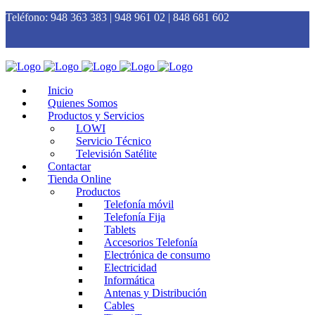
Teléfono:
948 363 383 | 948 961 02 | 848 681 602
Inicio
Quienes Somos
Productos y Servicios
LOWI
Servicio Técnico
Televisión Satélite
Contactar
Tienda Online
Productos
Telefonía móvil
Telefonía Fija
Tablets
Accesorios Telefonía
Electrónica de consumo
Electricidad
Informática
Antenas y Distribución
Cables