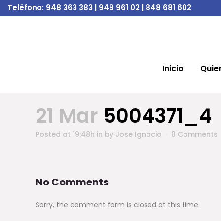
Teléfono:
948 363 383 | 948 961 02 | 848 681 602
Inicio
Quie
21 Mar
5004371_4
Posted at 19:48h
in
by
Jose Ignacio
0 Comments
No Comments
Sorry, the comment form is closed at this time.