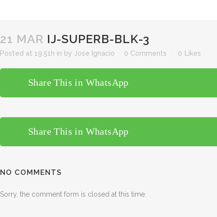
21 MAR
IJ-SUPERB-BLK-3
Posted at 19:51h
in
by
Jose Ignacio
0 Comments
0
Likes
Share This in WhatsApp
Share This in WhatsApp
NO COMMENTS
Sorry, the comment form is closed at this time.