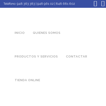
Teléfono:
948 363 383 | 948 961 02 | 848 681 602
INICIO
QUIENES SOMOS
PRODUCTOS Y SERVICIOS
CONTACTAR
TIENDA ONLINE