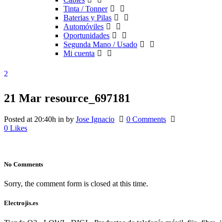
Tinta / Tonner
Baterias y Pilas
Automóviles
Oportunidades
Segunda Mano / Usado
Mi cuenta
21 Mar
resource_697181
Posted at 20:40h
in
by
Jose Ignacio
0 Comments
0
Likes
No Comments
Sorry, the comment form is closed at this time.
Electrojis.es