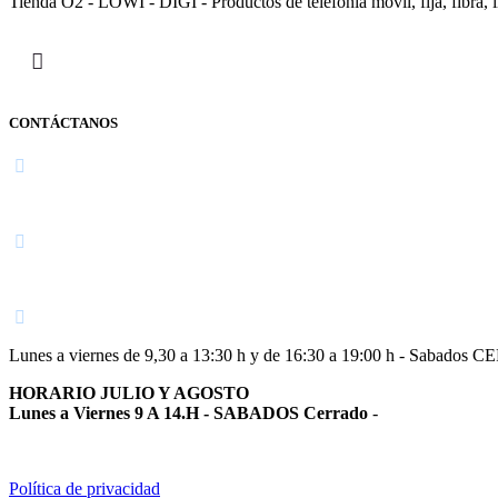
Tienda O2 - LOWI - DIGI - Productos de telefonía móvil, fija, fibra, i
CONTÁCTANOS
Navarra
948 363 383 | 948 961 025 |
Lunes a viernes de 9,30 a 13:30 h y de 16:30 a 19:00 h - Sabados 
HORARIO JULIO Y AGOSTO
Lunes a Viernes 9 A 14.H - SABADOS Cerrado
-
Política de privacidad