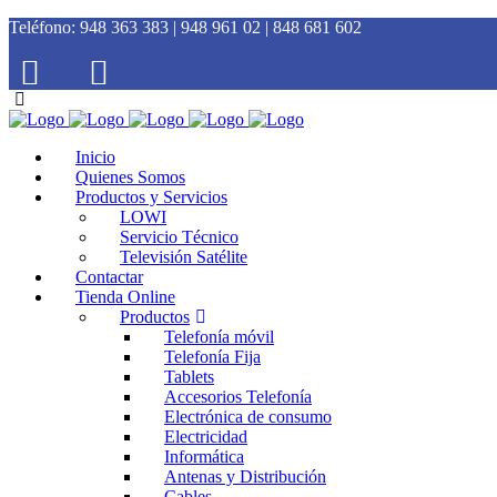
Teléfono:
948 363 383 | 948 961 02 | 848 681 602
Inicio
Quienes Somos
Productos y Servicios
LOWI
Servicio Técnico
Televisión Satélite
Contactar
Tienda Online
Productos
Telefonía móvil
Telefonía Fija
Tablets
Accesorios Telefonía
Electrónica de consumo
Electricidad
Informática
Antenas y Distribución
Cables