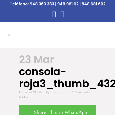
Teléfono:
948 363 383 | 948 961 02 | 848 681 602
23 Mar
consola-
roja3_thumb_432
Posted at 21:37h
in
by
Jose Ignacio
0 Comments
0
Likes
Share This in WhatsApp