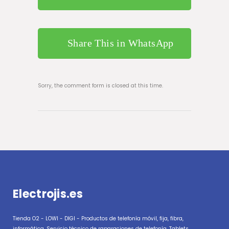
Share This in WhatsApp
Sorry, the comment form is closed at this time.
Electrojis.es
Tienda O2 - LOWI - DIGI - Productos de telefonía móvil, fija, fibra,
informática, Servicio técnico de raparaciones de telefonía, Tablets,