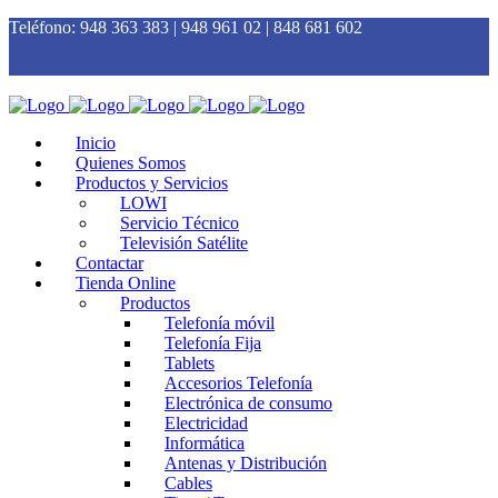
Teléfono:
948 363 383 | 948 961 02 | 848 681 602
Inicio
Quienes Somos
Productos y Servicios
LOWI
Servicio Técnico
Televisión Satélite
Contactar
Tienda Online
Productos
Telefonía móvil
Telefonía Fija
Tablets
Accesorios Telefonía
Electrónica de consumo
Electricidad
Informática
Antenas y Distribución
Cables