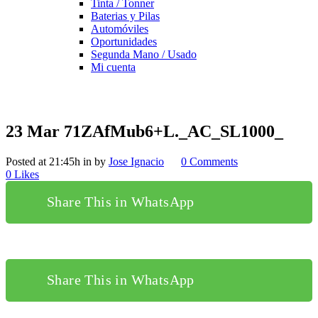
Tinta / Tonner
Baterias y Pilas
Automóviles
Oportunidades
Segunda Mano / Usado
Mi cuenta
23 Mar
71ZAfMub6+L._AC_SL1000_
Posted at 21:45h
in
by
Jose Ignacio
0 Comments
0
Likes
Share This in WhatsApp
Share This in WhatsApp