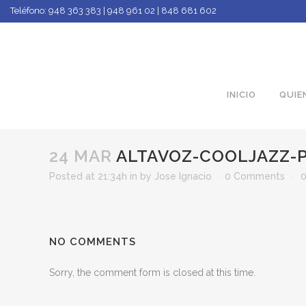
Teléfono:
948 363 383 | 948 961 02 | 848 681 602
INICIO
QUIE
24 MAR
ALTAVOZ-COOLJAZZ-
Posted at 21:34h
in
by
Jose Ignacio
0 Comments
NO COMMENTS
Sorry, the comment form is closed at this time.