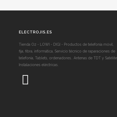
ELECTROJIS.ES
Tienda O2 - LOWI - DIGI - Productos de telefonía móvil,
fija, fibra, informática, Servicio técnico de raparaciones de
telefonía, Tablets, ordenadores.. Antenas de TDT y Satélite
Instalaciones eléctricas.