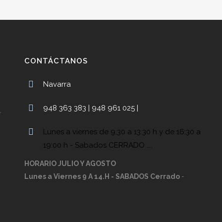
CONTÁCTANOS
Navarra
948 363 383 | 948 961 025 |
,
Lunes a viernes de 9,30 a 13:30 h y de 16:30 a
19:00 h - Sabados CERRADO ....
HORARIO JULIO Y AGOSTO
Lunes a Viernes 9 A 14.H - SABADOS Cerrado
-