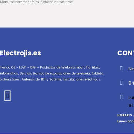
Sorry, the comment form is closed at this time.
Electrojis.es
CON
Tienda O2 - LOWI - DIGI - Productos de telefonía móvil, fija, fibra,
Na
informática, Servicio técnico de raparaciones de telefonía, Tablets,
ordenadores.. Antenas de TDT y Satélite, Instalaciones eléctricas.
94
Lu
16
HORARIO 
Lunes a V