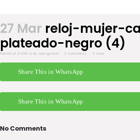
27 Mar
reloj-mujer-ca
plateado-negro (4)
Posted at 21:56h
in
by
Jose Ignacio
0 Comments
0
Likes
Share This in WhatsApp
Share This in WhatsApp
No Comments