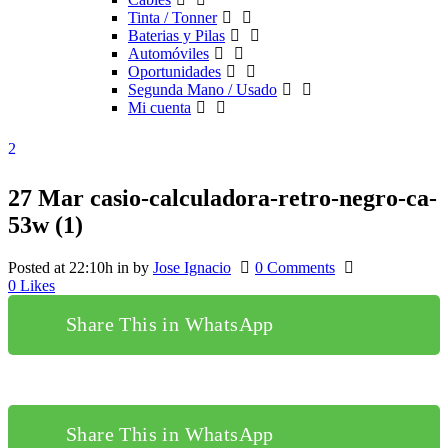
Tinta / Tonner
Baterias y Pilas
Automóviles
Oportunidades
Segunda Mano / Usado
Mi cuenta
27 Mar
casio-calculadora-retro-negro-ca-
53w (1)
Posted at 22:10h
in
by
Jose Ignacio
0 Comments
0
Likes
Share This in WhatsApp
Share This in WhatsApp