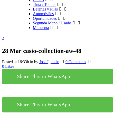
Tinta / Tonner
Baterias y Pilas
Automóviles
Oportunidades
Segunda Mano / Usado
Mi cuenta
28 Mar
casio-collection-aw-48
Posted at 16:33h
in
by
Jose Ignacio
0 Comments
0
Likes
Share This in WhatsApp
Share This in WhatsApp