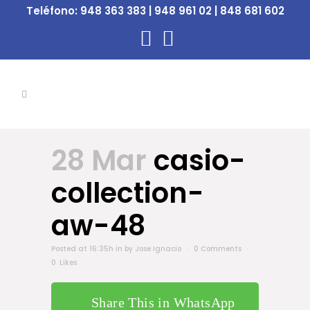
Teléfono:
948 363 383 | 948 961 02 | 848 681 602
28 Mar
casio-
collection-
aw-48
Posted at 16:35h
in
by
Jose Ignacio
0 Comments
0
Likes
Share This in WhatsApp