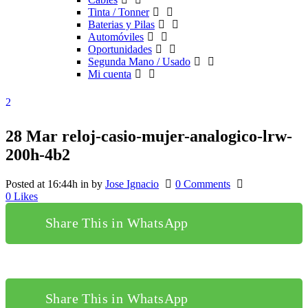
Tinta / Tonner
Baterias y Pilas
Automóviles
Oportunidades
Segunda Mano / Usado
Mi cuenta
28 Mar
reloj-casio-mujer-analogico-lrw-
200h-4b2
Posted at 16:44h
in
by
Jose Ignacio
0 Comments
0
Likes
Share This in WhatsApp
Share This in WhatsApp